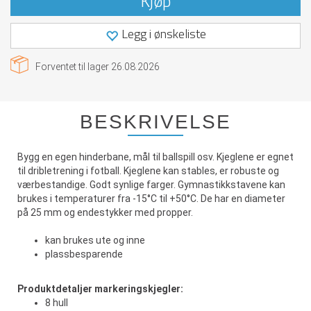
Kjøp
Legg i ønskeliste
Forventet til lager
26.08.2026
BESKRIVELSE
Bygg en egen hinderbane, mål til ballspill osv. Kjeglene er egnet
til dribletrening i fotball. Kjeglene kan stables, er robuste og
værbestandige. Godt synlige farger. Gymnastikkstavene kan
brukes i temperaturer fra -15°C til +50°C. De har en diameter
på 25 mm og endestykker med propper.
kan brukes ute og inne
plassbesparende
Produktdetaljer
markeringskjegler:
8 hull