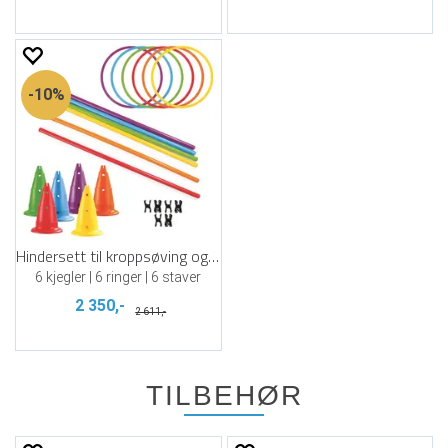
10%
Hindersett til kroppsøving og trening
6 kjegler | 6 ringer | 6 staver
2 350,-
2 611,-
TILBEHØR