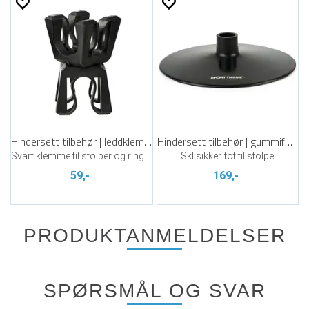
Hindersett tilbehør | leddklemme
Hindersett tilbehør | gummifot 0,75 kg
Svart klemme til stolper og ringer
Sklisikker fot til stolpe
59,-
169,-
PRODUKTANMELDELSER
SPØRSMÅL OG SVAR