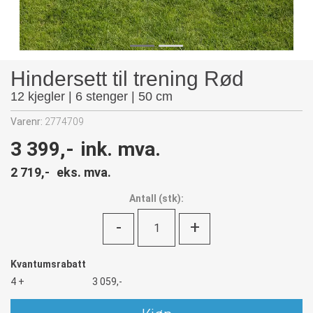
Hindersett til trening Rød
12 kjegler | 6 stenger | 50 cm
Varenr:
2774709
3 399,-
ink. mva.
2 719,-
eks. mva.
Antall
(
stk):
-
+
Kvantumsrabatt
4 +
3 059,-